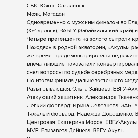
СБК, Южно-Сахалинск
Маяк, Магадан
Одновременно с мужским финалом во Влад
(Хабаровск), ЗАБГУ (Забайкальский край) 
Четыре претендента на золото сыграли кр
Находясь в родной акватории, «Акулы» ра
же время, продемонстрировали недюжинны
впечатляющие показатели конвертировали
снял вопросы по судьбе серебряных медал
По итогам финала Дальневосточного Фед
Разыгрывающая: Ольга Зайцева, ВВГУ-Ак
Атакующий защитник: Александра Ткаченк
Легкий форвард: Ирина Селезнева, ЗАБГУ
Тяжелый форвард: Надежда Дорошенко, В
Центровая: Екатерина Мороз, ВВГУ-Акулы
MVP: Елизавета Дейнега, ВВГУ-Акулы