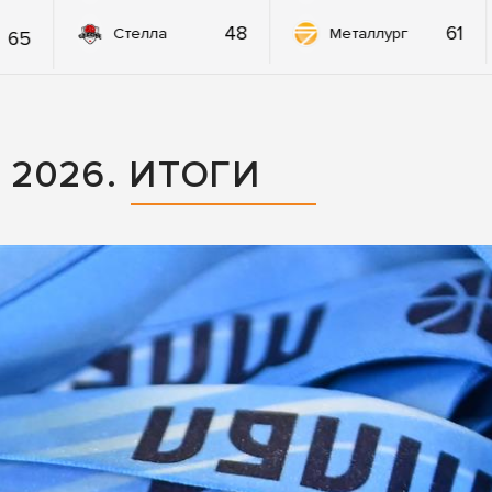
48
61
Стелла
Металлург
65
2026. ИТОГИ