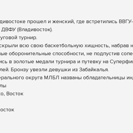
ивостоке прошел и женский, где встретились ВВГУ-А
и ДВФУ (Владивосток).
уговой турнир.
скрыли всю свою баскетбольную хищность, набрав не
е оборонительные способности, не подпустив сопер
сь в золотые медали турнира и путевку на Суперфи
ей. Бронзу увезли девушки из Забайкалья.
ерального округа МЛБЛ названы обладательницы и
улы
о, Восток
осток