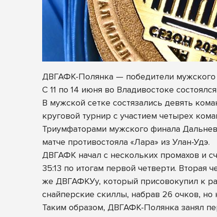
ДВГАФК-Полянка — победители мужского
С 11 по 14 июня во Владивостоке состоял
В мужской сетке состязались девять кома
круговой турнир с участием четырех кома
Триумфаторами мужского
финала Дальнев
матче противостояла «Лара» из Улан-Удэ.
ДВГАФК начал с нескольких промахов и сч
35:13 по итогам первой четверти. Вторая
же ДВГАФКУу, который присовокупил к раз
снайперские скиллы, набрав 26 очков, но н
Таким образом, ДВГАФК-Полянка занял пе