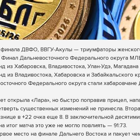
 финала ДВФО, ВВГУ-Акулы — триумфаторы женског
ся Финал Дальневосточного Федерального округа МЛ
нд из Хабаровска, Владивостока, Улан-Удэ, Магадан
нд из Владивостока, Хабаровска и Забайкальского кр
осточного Федерального округа стали хабаровчан
ет открыла «Лара», но быстро поправив прицел, нап
 четверть существенных изменений не принесла. Втор
нице в +22 очка еще 8. В заключительной десятими
а итог матча это уже не могло повлиять — 91:73.
рвое место на финале Дальнего Востока и пакует ч