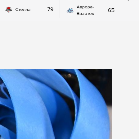
Аврора-
79
65
Стелла
Визотек