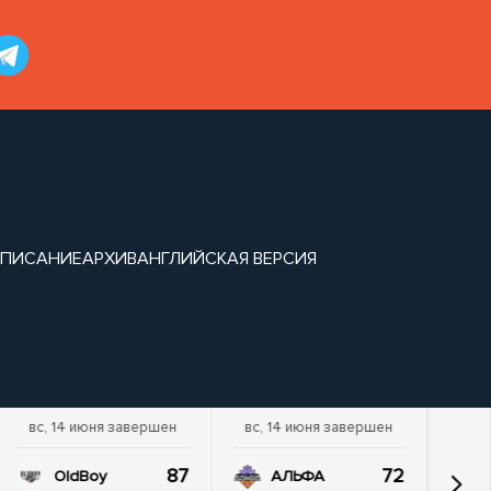
СПИСАНИЕ
АРХИВ
АНГЛИЙСКАЯ ВЕРСИЯ
вс, 14 июня завершен
вс, 14 июня завершен
87
72
OldBoy
АЛЬФА