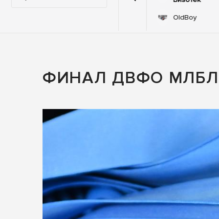
73
70
ла
Лига Баку
OldBoy
ФИНАЛ ДВФО МЛБЛ 