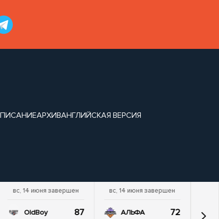
СПИСАНИЕ
АРХИВ
АНГЛИЙСКАЯ ВЕРСИЯ
вс, 14 июня завершен
вс, 14 июня завершен
87
72
OldBoy
АЛЬФА