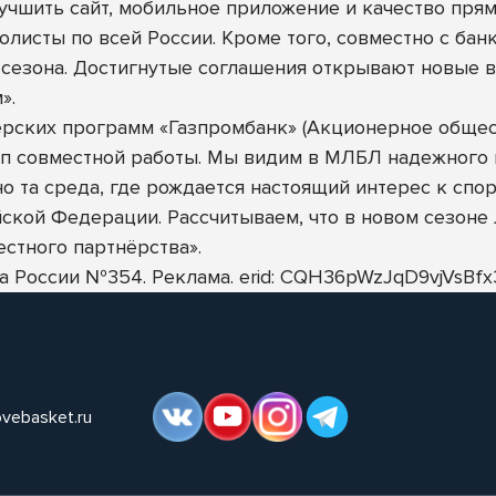
учшить сайт, мобильное приложение и качество пря
болисты по всей России. Кроме того, совместно с ба
 сезона. Достигнутые соглашения открывают новые в
».
ерских программ «Газпромбанк» (Акционерное общес
п совместной работы. Мы видим в МЛБЛ надежного и
о та среда, где рождается настоящий интерес к спор
ской Федерации. Рассчитываем, что в новом сезоне
естного партнёрства».
нка России №354. Реклама. erid: CQH36pWzJqD9vjVs
ovebasket.ru